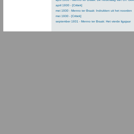
april 1930 - [Critiek]
mei 1930 - Menno ter Braak: Indrukken uit het noorden
mei 1930 - [Critiek]
september 1931 - Menno ter Braak: Het vierde ligajaar