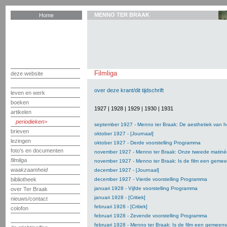
MENNO TER BRAAK
Home
Filmliga
deze website
over deze krant/dit tijdschrift
leven en werk
boeken
1927
|
1928
|
1929
|
1930
|
1931
artikelen
periodieken
september 1927 - Menno ter Braak: De aesthetiek van h
brieven
oktober 1927 - [Journaal]
lezingen
oktober 1927 - Derde voorstelling Programma
foto's en documenten
november 1927 - Menno ter Braak: Onze tweede matiné
filmliga
november 1927 - Menno ter Braak: Is de film een geme
waakzaamheid
december 1927 - [Journaal]
bibliotheek
december 1927 - Vierde voorstelling Programma
januari 1928 - Vijfde voorstelling Programma
over Ter Braak
januari 1928 - [Critiek]
nieuws/contact
februari 1928 - [Critiek]
colofon
februari 1928 - Zevende voorstelling Programma
februari 1928 - Menno ter Braak: Is de film een gemee