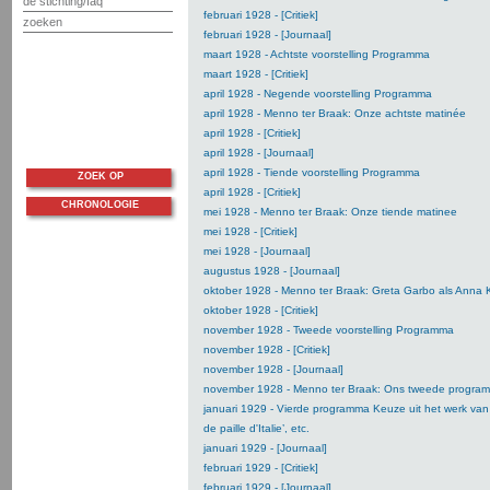
de stichting/faq
februari 1928 - [Critiek]
zoeken
februari 1928 - [Journaal]
maart 1928 - Achtste voorstelling Programma
maart 1928 - [Critiek]
april 1928 - Negende voorstelling Programma
april 1928 - Menno ter Braak: Onze achtste matinée
april 1928 - [Critiek]
april 1928 - [Journaal]
april 1928 - Tiende voorstelling Programma
ZOEK OP
april 1928 - [Critiek]
CHRONOLOGIE
mei 1928 - Menno ter Braak: Onze tiende matinee
mei 1928 - [Critiek]
mei 1928 - [Journaal]
augustus 1928 - [Journaal]
oktober 1928 - Menno ter Braak: Greta Garbo als Anna 
oktober 1928 - [Critiek]
november 1928 - Tweede voorstelling Programma
november 1928 - [Critiek]
november 1928 - [Journaal]
november 1928 - Menno ter Braak: Ons tweede progra
januari 1929 - Vierde programma Keuze uit het werk van R
de paille d'Italie’, etc.
januari 1929 - [Journaal]
februari 1929 - [Critiek]
februari 1929 - [Journaal]