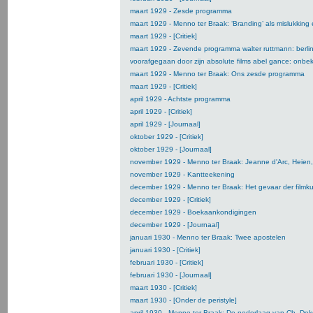
maart 1929 - Zesde programma
maart 1929 - Menno ter Braak: ‘Branding’ als mislukking 
maart 1929 - [Critiek]
maart 1929 - Zevende programma walter ruttmann: berlin
voorafgegaan door zijn absolute films abel gance: onbe
maart 1929 - Menno ter Braak: Ons zesde programma
maart 1929 - [Critiek]
april 1929 - Achtste programma
april 1929 - [Critiek]
april 1929 - [Journaal]
oktober 1929 - [Critiek]
oktober 1929 - [Journaal]
november 1929 - Menno ter Braak: Jeanne d'Arc, Heien
november 1929 - Kantteekening
december 1929 - Menno ter Braak: Het gevaar der filmk
december 1929 - [Critiek]
december 1929 - Boekaankondigingen
december 1929 - [Journaal]
januari 1930 - Menno ter Braak: Twee apostelen
januari 1930 - [Critiek]
februari 1930 - [Critiek]
februari 1930 - [Journaal]
maart 1930 - [Critiek]
maart 1930 - [Onder de peristyle]
april 1930 - Menno ter Braak: De nederlaag van Ch. Dek