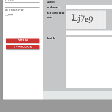
colofon
adres:
onderwerp:
de stichting/faq
typ deze code
zoeken
over:
bericht:
ZOEK OP
CHRONOLOGIE