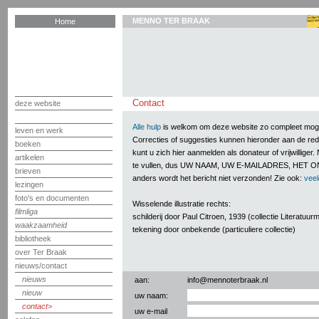
MENNO TER BRAAK
Home
Contact
deze website
Alle hulp
is welkom om deze website zo compleet mogel
leven en werk
Correcties of suggesties kunnen hieronder aan de r
boeken
kunt u zich hier aanmelden als donateur of vrijwilliger
artikelen
te vullen, dus UW NAAM, UW E-MAILADRES, HET 
brieven
anders wordt het bericht niet verzonden! Zie ook:
veel
lezingen
foto's en documenten
Wisselende illustratie rechts:
filmliga
schilderij door Paul Citroen, 1939 (collectie Literatuu
waakzaamheid
tekening door onbekende (particuliere collectie)
bibliotheek
over Ter Braak
nieuws/contact
nieuws
aan:
info@mennoterbraak.nl
nieuw
uw naam:
contact
uw e-mail