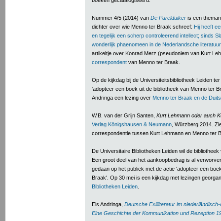
boeken gecatalogiseerd.
Nummer 4/5 (2014) van
De Parelduiker
is een thema
dichter over wie Menno ter Braak schreef:
Hij heeft e
en tegelijk een scherp controleerend intellect; sinds S
wonderlijk phaenomeen in de Nederlandsche literatuur
artikeltje over Konrad Merz (pseudoniem van Kurt Leh
correspondent
van Menno ter Braak.
Op de kijkdag bij de Universiteitsbibliotheek Leiden t
'adopteer een boek uit de bibliotheek van Menno ter Braa
Andringa een lezing over
Menno ter Braak en de Duitse 
W.B. van der Grijn Santen,
Kurt Lehmann oder auch K
Verlag Königshausen & Neumann
, Würzberg 2014. Zie 
correspondentie tussen Kurt Lehmann en Menno ter 
De Universitaire Bibliotheken Leiden wil de bibliothe
Een groot deel van het aankoopbedrag is al verworve
gedaan op het publiek met de actie 'adopteer een boek
Braak'. Op 30 mei is een kijkdag met lezingen georgan
Bibliotheken Leiden
.
Els Andringa,
Deutsche Exilliteratur im niederländisc
Eine Geschichte der Kommunikation und Rezeption 1