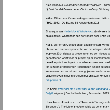
Niels Bokhove,
De drempelschroom verdrijven. Literair
bij boekhandel Broese onder Chris Leeflang
, Stichtin
Willem Otterspeer,
De mislukkingskunstenaar. Willem 
(1921-1952)
, De Bezige Bij, Amsterdam 2013
Bij antiquariaat
Hinderickx & Winderickx
zijn diverse t
enkele foto's, waaronder een portretfoto door Emile 
Het E. du Perron Genootschap, dat binnenkort twintig 
alle werken en correspondentie van de schrijver, dichte
loop van 2014 digitaal te presenteren op een nieuwe w
genootschap werft voor dit project op dit moment fon
dezelfde principes ingericht worden als mennoterbraak
feit is zullen er honderden koppelingen tussen de sit
kunnen worden en zal een belangrijke nieuwe bron van i
culturele leven in het interbellum beschikbaar komen. 
eduperron.nl
)
Els Snick,
Waar het me slecht gaat is mijn vaderland.
België
, uitgeverij Bas Lubberhuizen, Amsterdam 2013
Hans Anten, 'A book such as "Automobile" is only written 
Ehrenburg's The Life of the Automobile as benchmark i