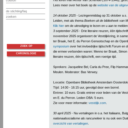
Het leven van Arthur van Schendel (1874-1946)
, ges
colofon
Lees meer over het boek op de
website van de uitgev
de stichting/faq
14 oktober 2025
- Lezingenmiddag op 31 oktober a.s. i
zoeken
Leiden, met als thema
Boeken uit de bibliotheek van 
Klik hier
om de uitnodiging te lezen en u aan te melden
3 september 2025
- Drie literaire reuzen, één tijdschrif
november 2025
organiseert de Vestdijkkring, in sam
ter Braak, het E. du Perron Genootschap en de Open
ZOEK OP
symposium
over het invloedrijke tijdschrift
Forum
en d
die ermee verbonden waren: Menno ter Braak, Simon V
CHRONOLOGIE
literaire reuzen, één tijdschrift, een roerige tijd.
Sprekers
: Jacqueline Bel, Carla du Pree, Flip Hamm
Meulen. Moderator: Bas Verwey.
Locatie
: Openbare Bibliotheek Amsterdam Oosterdok
Tijd
: 14:00 - 16:15 uur, gevolgd door een borrel.
Entree
: 10 euro. Gratis entree voor leden van de Vest
en E. du Perron. Leden OBA: 5 euro.
Zie voor meer informatie:
vestdijk.com
.
30 april 2025
- Na vertalingen in o.a. het Italiaans, B
nationaalsocialisme als rancuneleer
is nu ook een Dui
overzicht van vertalingen
.