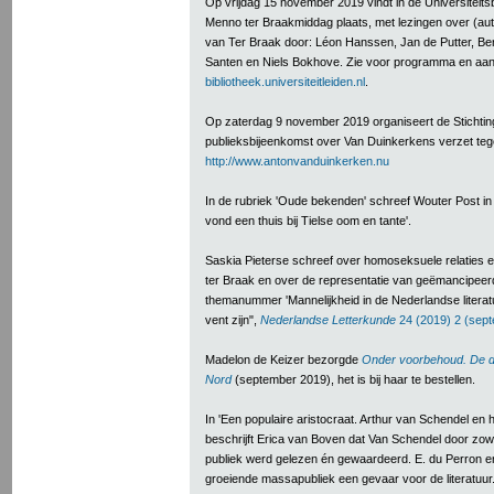
Op vrijdag 15 november 2019 vindt in de Universiteitsb
Menno ter Braakmiddag plaats, met lezingen over (aut
van Ter Braak door: Léon Hanssen, Jan de Putter, Ber
Santen en Niels Bokhove. Zie voor programma en aa
bibliotheek.universiteitleiden.nl
.
Op zaterdag 9 november 2019 organiseert de Stichti
publieksbijeenkomst over Van Duinkerkens verzet tege
http://www.antonvanduinkerken.nu
In de rubriek 'Oude bekenden' schreef Wouter Post i
vond een thuis bij Tielse oom en tante'.
Saskia Pieterse schreef over homoseksuele relaties 
ter Braak en over de representatie van geëmancipeerd
themanummer 'Mannelijkheid in de Nederlandse literatu
vent zijn",
Nederlandse Letterkunde
24 (2019) 2 (sept
Madelon de Keizer bezorgde
Onder voorbehoud. De 
Nord
(september 2019), het is bij haar te bestellen.
In 'Een populaire aristocraat. Arthur van Schendel en he
beschrijft Erica van Boven dat Van Schendel door zowel 
publiek werd gelezen én gewaardeerd. E. du Perron e
groeiende massapubliek een gevaar voor de literatuur. 