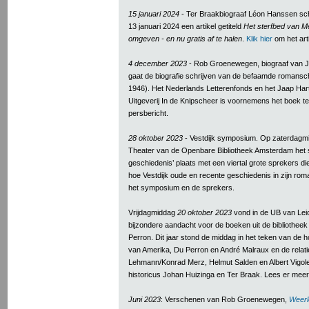
15 januari 2024
- Ter Braakbiograaf Léon Hanssen sc
13 januari 2024 een artikel getiteld
Het sterfbed van Me
omgeven - en nu gratis af te halen
.
Klik hier
om het arti
4 december 2023
- Rob Groenewegen, biograaf van Jo
gaat de biografie schrijven van de befaamde romansch
1946). Het Nederlands Letterenfonds en het Jaap Hart
Uitgeverij In de Knipscheer is voornemens het boek te
persbericht.
28 oktober 2023
- Vestdijk symposium. Op zaterdagmi
Theater van de Openbare Bibliotheek Amsterdam het 
geschiedenis’ plaats met een viertal grote sprekers d
hoe Vestdijk oude en recente geschiedenis in zijn ro
het symposium en de sprekers.
Vrijdagmiddag
20 oktober 2023
vond in de UB van Lei
bijzondere aandacht voor de boeken uit de bibliothee
Perron. Dit jaar stond de middag in het teken van de 
van Amerika, Du Perron en André Malraux en de relati
Lehmann/Konrad Merz, Helmut Salden en Albert Vigole
historicus Johan Huizinga en Ter Braak. Lees er mee
Juni 2023
: Verschenen van Rob Groenewegen,
Weerl