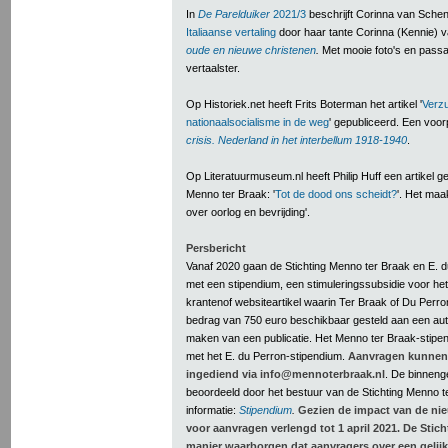
In
De Parelduiker
2021/3
beschrijft Corinna van Sche
Italiaanse vertaling
door haar tante Corinna (Kennie) 
oude en nieuwe christenen
.
Met mooie foto's en passa
vertaalster.
Op Historiek.net heeft Frits Boterman het artikel '
Verzu
nationaalsocialisme in de weg
' gepubliceerd. Een voor
crisis. Nederland in het interbellum 1918-1940
.
Op Literatuurmuseum.nl heeft Philip Huff een artikel 
Menno ter Braak: '
Tot de dood ons scheidt
?
'. Het maa
over oorlog en bevrijding'.
Persbericht
Vanaf 2020 gaan de Stichting Menno ter Braak en E. 
met een stipendium, een stimuleringssubsidie voor het s
krantenof websiteartikel waarin Ter Braak of Du Perron
bedrag van 750 euro beschikbaar gesteld aan een au
maken van een publicatie. Het Menno ter Braak-stipend
met het E. du Perron-stipendium.
Aanvragen kunnen
ingediend via info@mennoterbraak.nl
. De binnen
beoordeeld door het bestuur van de Stichting Menno t
informatie:
Stipendium
.
Gezien de impact van de ni
voor aanvragen verlengd tot 1 april 2021. De Stic
manier waarborgen dat aanvragers over een gelijk