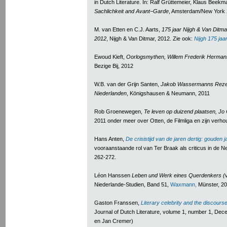
in Dutch Literature. In: Ralf Grüttemeier, Klaus Bee
Sachlichkeit and Avant
−
Garde
, Amsterdam/New York 
M. van Etten en C.J. Aarts,
175 jaar Nijgh & Van Ditm
2012
, Nijgh & Van Ditmar, 2012. Zie ook:
Nijgh 175 jaar
Ewoud Kieft,
Oorlogsmythen, Willem Frederik Herman
Bezige Bij, 2012
W.B. van der Grijn Santen,
Jakob Wassermanns Rezep
Niederlanden
, Königshausen & Neumann, 2011
Rob Groenewegen,
Te leven op duizend plaatsen, Jo
2011 onder meer over Otten, de Filmliga en zijn verho
Hans Anten,
De crisistijd van de jaren dertig: gouden 
vooraanstaande rol van Ter Braak als criticus in de N
262-272.
Léon Hanssen
Leben und Werk eines Querdenkers (
Niederlande-Studien, Band 51,
Waxmann,
Münster, 2
Gaston Franssen,
Literary celebrity and the discourse
Journal of Dutch Literature, volume 1, number 1, De
en Jan Cremer)