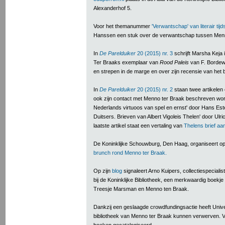
Alexanderhof 5.
Voor het themanummer
'Verwantschap' van literair tijd
Hanssen een stuk over de verwantschap tussen Menno
In
De Parelduiker
20 (2015) nr. 3
schrijft Marsha Keja 
Ter Braaks exemplaar van
Rood Paleis
van F. Bordew
en strepen in de marge en over zijn recensie van het 
In
De Parelduiker
20 (2015) nr. 2
staan twee artikelen 
ook zijn contact met Menno ter Braak beschreven wordt
Nederlands virtuoos van spel en ernst' door Hans Est
Duitsers. Brieven van Albert Vigoleis Thelen' door Ulr
laatste artikel staat een vertaling van
Thelens brief aa
De Koninklijke Schouwburg, Den Haag, organiseert o
brunch rond Menno ter Braak.
Op zijn
blog
signaleert Arno Kuipers, collectiespecialis
bij de Koninklijke Bibliotheek, een merkwaardig boekj
Treesje Marsman en Menno ten Braak.
Dankzij een geslaagde crowdfundingsactie heeft Univer
bibliotheek van Menno ter Braak kunnen verwerven. V