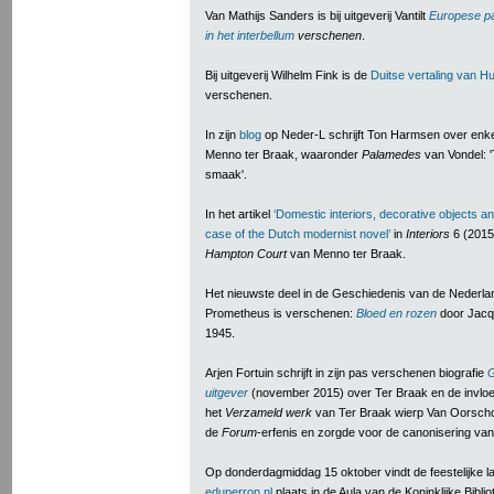
Van Mathijs Sanders is bij uitgeverij Vantilt
Europese pa
in het interbellum
verschenen
.
Bij uitgeverij Wilhelm Fink is de
Duitse vertaling van H
verschenen.
In zijn
blog
op Neder-L schrijft Ton Harmsen over enkel
Menno ter Braak, waaronder
Palamedes
van Vondel: '
smaak'.
In het artikel
‘Domestic interiors, decorative objects and
case of the Dutch modernist novel’
in
Interiors
6 (2015
Hampton Court
van Menno ter Braak.
Het nieuwste deel in de Geschiedenis van de Nederland
Prometheus is verschenen:
Bloed en rozen
door Jacqu
1945.
Arjen Fortuin schrijft in zijn pas verschenen biografie
G
uitgever
(november 2015) over Ter Braak en de invlo
het
V
erzameld werk
van Ter Braak wierp Van Oorschot
de
Forum
-erfenis en zorgde voor de canonisering va
Op donderdagmiddag 15 oktober vindt de feestelijke l
eduperron.nl
plaats in de Aula van de Koninklijke Bibl