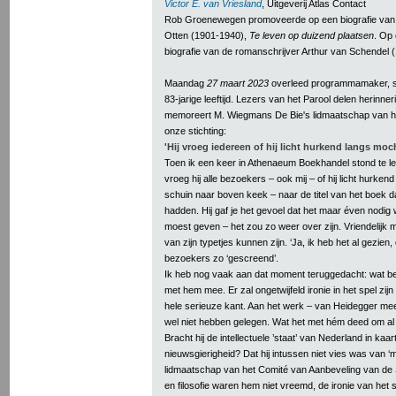
Victor E. van Vriesland
, Uitgeverij Atlas Contact
Rob Groenewegen promoveerde op een biografie van d
Otten (1901-1940),
Te leven op duizend plaatsen
. Op 
biografie van de romanschrijver Arthur van Schendel 
Maandag
27 maart 2023
overleed programmamaker, sc
83-jarige leeftijd. Lezers van het Parool delen herinne
memoreert M. Wiegmans De Bie's lidmaatschap van h
onze stichting:
'Hij vroeg iedereen of hij licht hurkend langs moc
Toen ik een keer in Athenaeum Boekhandel stond te 
vroeg hij alle bezoekers – ook mij – of hij licht hurkend
schuin naar boven keek – naar de titel van het boek d
hadden. Hij gaf je het gevoel dat het maar éven nodig 
moest geven – het zou zo weer over zijn. Vriendelijk 
van zijn typetjes kunnen zijn. ‘Ja, ik heb het al gezien, d
bezoekers zo ‘gescreend’.
Ik heb nog vaak aan dat moment teruggedacht: wat b
met hem mee. Er zal ongetwijfeld ironie in het spel zi
hele serieuze kant. Aan het werk – van Heidegger meen
wel niet hebben gelegen. Wat het met hém deed om al d
Bracht hij de intellectuele ’staat’ van Nederland in ka
nieuwsgierigheid? Dat hij intussen niet vies was van ‘mo
lidmaatschap van het Comité van Aanbeveling van de St
en filosofie waren hem niet vreemd, de ironie van het si