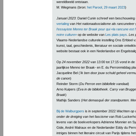
wereldbeeld ontstaan.
M. Wiegmans (bron:
het Parool, 29 maart 2023
)
Januari 2023
: Daniel Cunin schreef een beschouwing 
vertaling
van
Het nationaalsocialisme als rancuneleer
g
l’essayiste Menno ter Braak pour qui «la rancune est
notre culture»
op de website van
Les plats pays
.
Les 
Vlaams-Nederlandse culturele instelling Ons Erfdeel v
kunst, taal, geschiedenis, literatuur en sociale ontwik
website bestaat ook in een Nederlandse en Engelstalig
Op
24 november 2022
van 13:00 tot 17:15 vond in de 
jaarlijkse Menno ter Braak- en E. du Perronmiddag pl
Jacqueline Bel (
'Ik ben door jouw schuld geheel vermul
de canon
)
Reinder Storm (
Du Perron een bibliofiele vandaal
)
Arno Kuipers (
Eva in de bibliotheek. Carry van Brugge
Braak
)
Mathijs Sanders (
Het demasqué der standpunten. Menn
Bij de Walburgpers
is in september 2022
Wachten op o
onder de dreiging van het fascisme
van Rob Luckerhof
levens van de boekverkopers Adrienne Monnier en Syl
Gide, André Malraux en de Nederlander Eddy du Perro
intriges binnen het literaire circuit van Parijs tijdens het