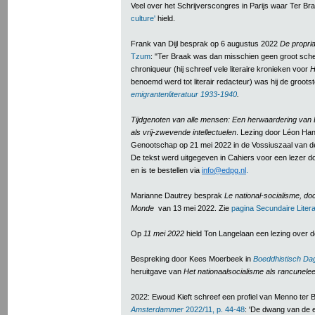
Veel over het Schrijverscongres in Parijs waar Ter Br
culture'
hield.
Frank van Dijl besprak op 6 augustus 2022
De propri
Tzum
: "Ter Braak was dan misschien geen groot schepp
chroniqueur (hij schreef vele literaire kronieken voor
H
benoemd werd tot literair redacteur) was hij de groots
emigrantenliteratuur 1933-1940
.
Tijdgenoten van alle mensen: Een herwaardering van 
als vrij-zwevende intellectuelen
. Lezing door Léon Han
Genootschap op 21 mei 2022 in de Vossiuszaal van de 
De tekst werd uitgegeven in Cahiers voor een lezer 
en is te bestellen via
info@edpg.nl
.
Marianne Dautrey besprak
Le national-socialisme, do
Monde
van 13 mei 2022. Zie
pagina Secundaire Litera
Op
11 mei 2022
hield Ton Langelaan een lezing over d
Bespreking door Kees Moerbeek in
Boeddhistisch Da
heruitgave van
Het nationaalsocialisme als rancunelee
2022: Ewoud Kieft schreef een profiel van Menno ter 
Amsterdammer
2022/11, p. 44-48
: 'De dwang van de 