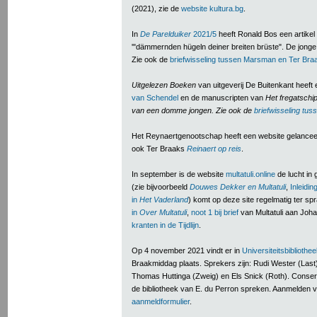
(2021), zie de
website kultura.bg
.
In
De Parelduiker
2021/5
heeft Ronald Bos een artik
'"dämmernden hügeln deiner breiten brüste". De jong
Zie ook de
briefwisseling tussen Marsman en Ter Bra
Uitgelezen Boeken
van uitgeverij De Buitenkant heeft
van Schendel
en de manuscripten van
Het fregatsch
van een domme jongen. Zie ook de
briefwisseling tu
Het Reynaertgenootschap heeft een website gelance
ook Ter Braaks
Reinaert op reis
.
In september is de website
multatuli.online
de lucht in
(zie bijvoorbeeld
Douwes Dekker en Multatuli
,
Inleidin
in
Het Vaderland
) komt op deze site regelmatig ter sp
in
Over Multatuli
,
noot 1 bij brief
van Multatuli aan Joh
kranten in de Tijdlijn
.
Op 4 november 2021 vindt er in
Universiteitsbibliothe
Braakmiddag plaats. Sprekers zijn: Rudi Wester (Last
Thomas Huttinga (Zweig) en Els Snick (Roth). Cons
de bibliotheek van E. du Perron spreken. Aanmelden 
aanmeldformulier
.