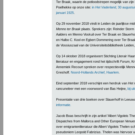
Ter Braak, waarin de potloodstrepen mogelijk van zijn 
Poelhekke op onze site:
in
Het Vaderland
, 30 augustu
januari 1925
.
Op 29 november 2018 vindt in Leiden de jaarlijkse mi
Menno ter Braak
plaats. Sprekers zijn: Reinder Stor
Aalders en Menno Voskuil over Ter Braak en Slauerho
en Halbo C. Kool en Egbert Dommering over Ter Bra
de Vossiuszaal van de Universiteitsbibliotheek Leiden, 
Op 14 oktober 2018 organiseert Stichting Literair Ha
literatuur en engagement rond het tijdschrift
Forum
, K
Annemiek Recourt spreken over respectievelijk Menno
Greshoff.
Noord-Hollands Archief, Haarlem
.
Eind september 2018 verschijnt een herdruk van
Het 
rancuneleer
met een voorwoord van Bas Heijne,
bij u
Presentatie van drie boeken over Slauerhoff in Leeu
informatie.
Jacob Boas beschrijft in zijn artikel 'Albert Vigoleis Th
Dispatches from Mallorca and Other European Venues,
over emigrantenliteratuur die Albert Vigoleis Thelen s
pseudoniem Leopold Fabrizius. Thelen was hiervoor u