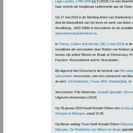
Lage Landen, 1780-1940
jrg 3 (2019) 2 is een bewerki
haar vertrek als hoogleraar Letterkunde aan de Open U
Op 27 mei 2019 is de Stichting Anton van Duinkerken N
doel de bekendheid van het leven en werk van Anton 
Asselbergs, 1903-1968) te bevorderen en de actualitei
www.antonvanduinkerken.nu
.
In
Theory, Culture and Society
(36) 3 (mei 2019)
is de
socialisme als rancuneleer
door Robert van Krieken g
tevens zijn artikel 'Menno ter Braak on Democracy, P
Fascism:
Ressentiment
and its Vicissitudes'.
Bij uitgeverij Van Oorschot is de herdruk van
Het natio
rancuneleer
verschenen, met een voorwoord van Bas He
de pers:
Vrij Nederland
,
Trouw
,
NRC Handelsblad
,
de 
Verschenen: Frits Boterman,
Oswald Spengler. Een inte
Uitgevers Amsterdam (2018)
Op 30 januari 2019 houdt Ronald Ohlsen een
lezing o
Scheper te Eibergen
, vanaf 19.30.
Op literair weblog Tzum heeft Ronald Ohlsen
Reportag
Eibergen. De Poelhekke van Menno ter Braak
gepubli