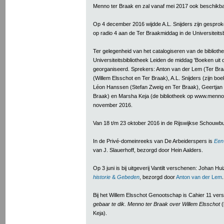
Menno ter Braak en zal vanaf mei 2017 ook beschikbaar
Op 4 december 2016 wijdde A.L. Snijders zijn gespr
op radio 4 aan de Ter Braakmiddag in de Universiteits
Ter gelegenheid van het catalogiseren van de bibliot
Universiteitsbibliotheek Leiden de middag 'Boeken uit 
georganiseerd. Sprekers: Anton van der Lem (Ter Br
(Willem Elsschot en Ter Braak), A.L. Snijders (zijn boe
Léon Hanssen (Stefan Zweig en Ter Braak), Geertjan 
Braak) en Marsha Keja (de bibliotheek op www.menno
november 2016.
Van 18 t/m 23 oktober 2016 in de Rijswijkse Schouwb
In de Privé-domeinreeks van De Arbeiderspers is
Een
van J. Slauerhoff, bezorgd door Hein Aalders.
Op 3 juni is bij uitgeverij Vantilt verschenen: Johan Hu
historie
&
Gebeden
, bezorgd door
Anton van der Lem
.
Bij het Willem Elsschot Genootschap is Cahier 11 ve
gebaar te dik. Menno ter Braak over Willem Elsschot
(
Keja).