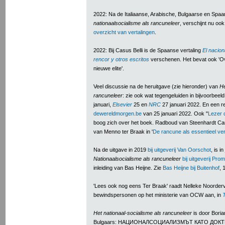
2022: Na de Italiaanse, Arabische, Bulgaarse en Spaa
nationaalsocialisme als rancuneleer
, verschijnt nu ook
overzicht van vertalingen
.
2022: Bij Casus Belli is de Spaanse vertaling
El nacion
rencor y otros escritos
verschenen. Het bevat ook 'O
nieuwe elite'.
Veel discussie na de heruitgave (zie hieronder) van
He
rancuneleer
: zie ook wat tegengeluiden in bijvoorbeel
januari,
Elsevier
25 en
NRC
27 januari 2022.
En een re
dewereldmorgen.be
van 25 januari 2022. Ook "
Lezer 
boog zich over het boek. Radboud van Steenhardt Ca
van Menno ter Braak in '
De rancune als essentieel ver
Na de uitgave in 2019
bij uitgeverij Van Oorschot
, is i
Nationaalsocialisme als rancuneleer
bij uitgeverij Pro
inleiding van Bas Heijne. Zie
Bas Heijne bij Buitenhof
, 
'Lees ook nog eens Ter Braak' raadt Nelleke Noordervl
bewindspersonen op het ministerie van OCW aan, in
Het nationaal-socialisme als rancuneleer
is door Boria
Bulgaars: НАЦИОНАЛСОЦИАЛИЗМЪТ КАТО ДОК