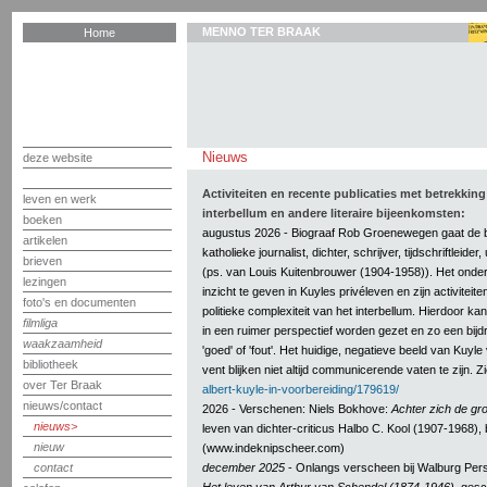
MENNO TER BRAAK
Home
Nieuws
deze website
Activiteiten en recente publicaties met betrekkin
leven en werk
interbellum en andere literaire bijeenkomsten:
boeken
augustus 2026 - Biograaf Rob Groenewegen gaat de bi
artikelen
katholieke journalist, dichter, schrijver, tijdschriftleider
brieven
(ps. van Louis Kuitenbrouwer (1904-1958)). Het onde
lezingen
inzicht te geven in Kuyles privéleven en zijn activiteit
foto's en documenten
politieke complexiteit van het interbellum. Hierdoor k
filmliga
in een ruimer perspectief worden gezet en zo een bij
waakzaamheid
'goed' of 'fout'. Het huidige, negatieve beeld van Kuy
bibliotheek
vent blijken niet altijd communicerende vaten te zijn. Z
over Ter Braak
albert-kuyle-in-voorbereiding/179619/
nieuws/contact
2026 - Verschenen: Niels Bokhove:
Achter zich de gr
nieuws
leven van dichter-criticus Halbo C. Kool (1907-1968), b
nieuw
(www.indeknipscheer.com)
contact
december 2025
- Onlangs verscheen bij Walburg Per