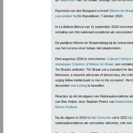
de
'balkonfoto'
van Ter Braak, Vestdijk, Du Perron en A
Raymond van den Boogaard schreef
'Menno ter Bra
rancuneleer'
in
De Republikein
, 7 oktober 2020.
In
La Balena Bianca
van 11 september 2020 versche
vertaling van
Het nationaal-socialisme als ra
ncuneleer
De jaarlijkse Menno ter Braakmiddag bij de Universiteit
van het corona-virus helaas niet plaatsvinden.
Eind augustus 2020 is verschenen:
Cultural Criticism
newspaper Columns of Menno ter Braak
, een vertali
Ter Braaks artikelen: 'Ter Braak set a standard for liter
Moreover, a staunch advocate of democracy, the critic 
urging fellow intellectuals to rise to the occasion'. Het 
december
met korting
te bestellen.
Reacties op de heruitgave van
Nationaalsocialisme al
van Bas Heijne: door Stephan Peters van
friedrichnie
Nexus Instituut
.
Na de uitgave in 2019
bij Van Oorschot
zal in 2022
bij
nationaalsocialisme als rancunleer
uitkomen, ook met i