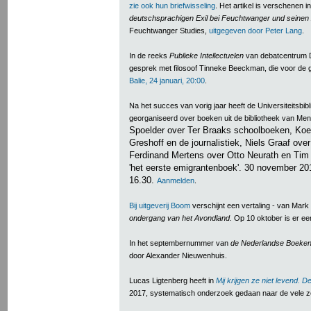
zie ook hun briefwisseling
. Het artikel is verschenen 
deutschsprachigen Exil bei Feuchtwanger und seinen
Feuchtwanger Studies,
uitgegeven door Peter Lang
.
In de reeks
Publieke Intellectuelen
van debatcentrum D
gesprek met filosoof Tinneke Beeckman, die voor de g
Balie, 24 januari, 20:00
.
Na het succes van vorig jaar heeft de Universiteitsbi
georganiseerd over boeken uit de bibliotheek van M
Spoelder over Ter Braaks schoolboeken, Ko
Greshoff en de journalistiek, Niels Graaf ove
Ferdinand Mertens over Otto Neurath en Tim 
'het eerste emigrantenboek'. 30 november 20
16.30.
Aanmelden
.
Bij uitgeverij Boom
verschijnt een vertaling - van Mar
ondergang van het Avondland.
Op 10 oktober is er e
In het septembernummer van
de Nederlandse Boeke
door Alexander Nieuwenhuis.
Lucas Ligtenberg heeft in
Mij krijgen ze niet levend. 
2017, systematisch onderzoek gedaan naar de vele z