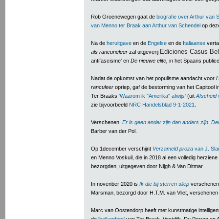
Rob Groenewegen gaat de
biografie over Arthur van 
van Menno ter Braak aan Arthur van Schendel
op deze
Na de
heruitgave
en de
Engelse
en de
Italiaanse
verta
Ediciones Casus Bel
als rancuneleer
zal uitgeverij
antifascisme' en
De nieuwe elite,
in het Spaans publice
Nadat de opkomst van het populisme aandacht voor
H
r
anculeer
opriep, gaf de bestorming van het Capitool 
Ter Braaks
'Waarom ik "Amerika" afwijs'
(uit
Afscheid
zie bijvoorbeeld
NRC Handelsblad 9-1-2021
.
Verschenen:
Er is geen ander zijn dan anders zijn. 
Barber van der Pol.
Op 1december verschijnt
Verzameld proza
van J. Sla
en Menno Voskuil, die in 2018 al een volledig herziene
bezorgden, uitgegeven door Nijgh & Van Ditmar.
In novenber 2020 is
Ik die bij sterren sliep
verschenen
Marsman, bezorgd door H.T.M. van Vliet, verschenen b
Marc van Oostendorp heeft met kunstmatige intelligenti