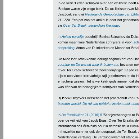
In de serie 'Leden schrijven over een ex-libris', heeft
'Boeken waren zijn enige bezit. De ex-librissen van M
Jaarboek van het
Nederlands Genootschap van Bibliof
211-220. Een pdf van het artikel is door het genootsch
.
zie
Over Ter Braak, secundaire literatuur
In
Hel en paradijs
beschrijft Bettina Baltschev de Duits
komen maar twee Nederlandse schrijvers in voor,
sch
bespreking
: Anton van Duinkerken en Menno ter Braa
De twee indrukwekkende 'oorlogsdagboeken' van Han
voorjaar
en
De wereld waar ik buiten sta
, bevatten oo
Over Ter Braak schreef de zeventienjarige: 'Ze [de e
zijn in een vlotte, kernachtige stijl geschreven en de in
en scherp gezien. Het is werkelijk godsjammer, dat di
was één van de belangrijkste schrijvers van Nederland
Bij ISVW UItgevers verscheen het proefschrift van Ca
bezeten wereld. De rol van publieke intellectueel tus
In
De Parelduiker
21 (2016) 5
'Schrijverscongres te P
over de vrijheid' van Jacob Boas. Over Ter Braaks d
international des écrivains pour la défense de la culture
In hetzelfde nummer ook de toespraak die Ter Braak da
Nederlandse vertaling. De vertaling kwam tot stand i