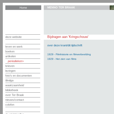
MENNO TER BRAAK
Home
Bijdragen aan 'Kringschouw'
deze website
over deze krant/dit tijdschrift
leven en werk
boeken
1929 - Filmhistorie en filmverbeelding
artikelen
1929 - Het zien van films
periodieken
brieven
lezingen
foto's en documenten
filmliga
waakzaamheid
bibliotheek
over Ter Braak
nieuws/contact
colofon