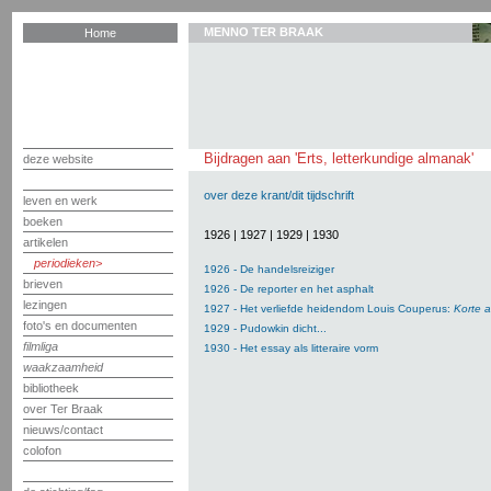
MENNO TER BRAAK
Home
Bijdragen aan 'Erts, letterkundige almanak'
deze website
over deze krant/dit tijdschrift
leven en werk
boeken
1926
|
1927
|
1929
|
1930
artikelen
periodieken
1926 - De handelsreiziger
brieven
1926 - De reporter en het asphalt
lezingen
1927 - Het verliefde heidendom Louis Couperus:
Korte 
foto's en documenten
1929 - Pudowkin dicht...
filmliga
1930 - Het essay als litteraire vorm
waakzaamheid
bibliotheek
over Ter Braak
nieuws/contact
colofon