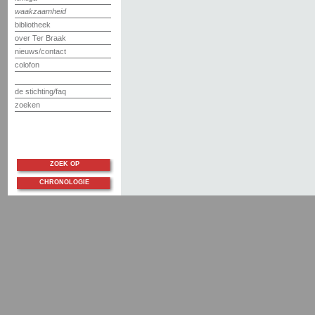
waakzaamheid
bibliotheek
over Ter Braak
nieuws/contact
colofon
de stichting/faq
zoeken
ZOEK OP
CHRONOLOGIE