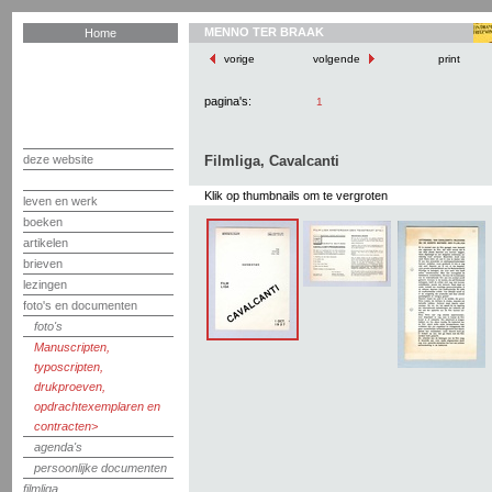
MENNO TER BRAAK
Home
vorige
volgende
print
pagina's:
1
deze website
Filmliga, Cavalcanti
Klik op thumbnails om te vergroten
leven en werk
boeken
artikelen
brieven
lezingen
foto's en documenten
foto's
Manuscripten,
typoscripten,
drukproeven,
opdrachtexemplaren en
contracten
agenda's
persoonlijke documenten
filmliga