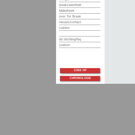
waakzaamheid
bibliotheek
over Ter Braak
nieuws/contact
colofon
de stichting/faq
zoeken
ZOEK OP
CHRONOLOGIE