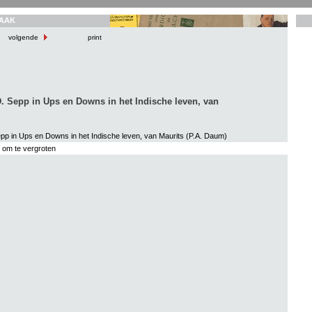
AAK
volgende
print
 D. Sepp in Ups en Downs in het Indische leven, van
Sepp in Ups en Downs in het Indische leven, van Maurits (P.A. Daum)
s om te vergroten