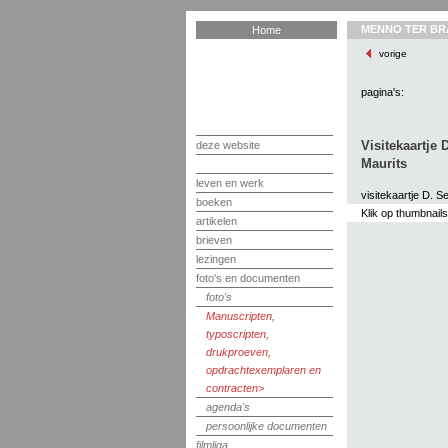
MENNO TER BR
Home
vorige
pagina's:
Visitekaartje
deze website
Maurits
leven en werk
visitekaartje D. 
boeken
Klik op thumbnail
artikelen
brieven
lezingen
foto's en documenten
foto's
Manuscripten,
typoscripten,
drukproeven,
opdrachtexemplaren en
contracten
agenda's
persoonlijke documenten
filmliga