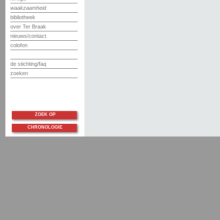
waakzaamheid
bibliotheek
over Ter Braak
nieuws/contact
colofon
de stichting/faq
zoeken
ZOEK OP
CHRONOLOGIE