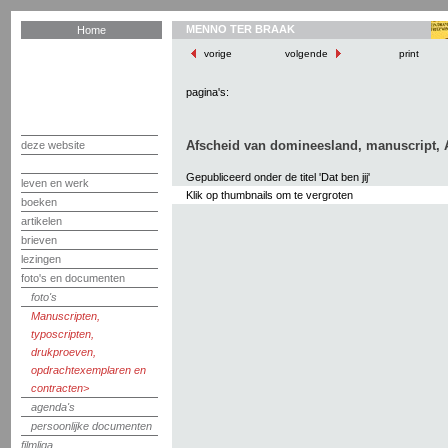
MENNO TER BRAAK
Home
vorige
volgende
print
pagina's:
Afscheid van domineesland, manuscript, 
deze website
Gepubliceerd onder de titel 'Dat ben jij'
leven en werk
Klik op thumbnails om te vergroten
boeken
artikelen
brieven
lezingen
foto's en documenten
foto's
Manuscripten,
typoscripten,
drukproeven,
opdrachtexemplaren en
contracten
agenda's
persoonlijke documenten
filmliga