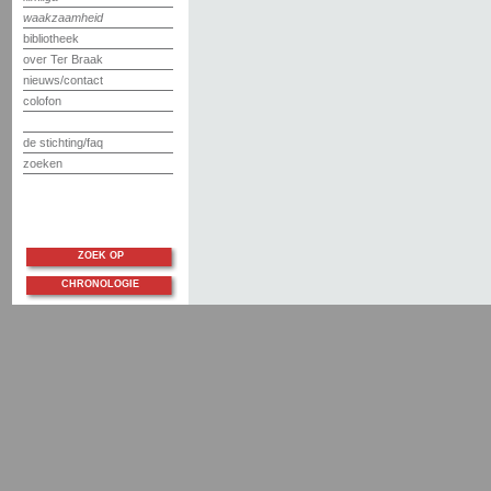
waakzaamheid
bibliotheek
over Ter Braak
nieuws/contact
colofon
de stichting/faq
zoeken
ZOEK OP
CHRONOLOGIE