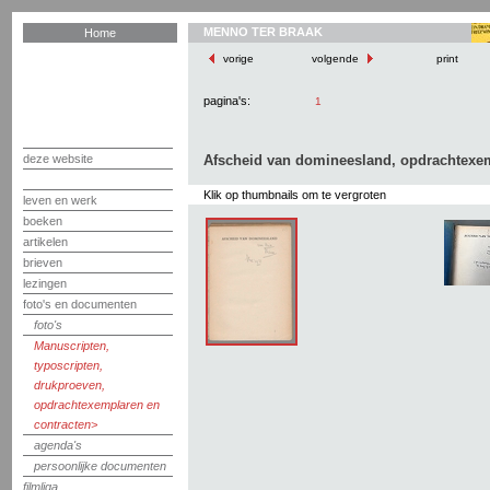
MENNO TER BRAAK
Home
vorige
volgende
print
pagina's:
1
deze website
Afscheid van domineesland, opdrachtexe
Klik op thumbnails om te vergroten
leven en werk
boeken
artikelen
brieven
lezingen
foto's en documenten
foto's
Manuscripten,
typoscripten,
drukproeven,
opdrachtexemplaren en
contracten
agenda's
persoonlijke documenten
filmliga