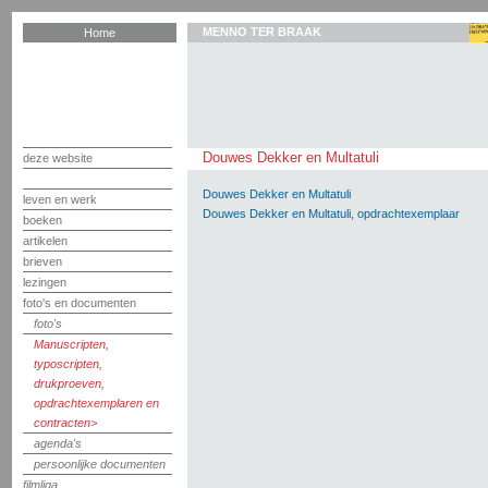
MENNO TER BRAAK
Home
Douwes Dekker en Multatuli
deze website
Douwes Dekker en Multatuli
leven en werk
Douwes Dekker en Multatuli, opdrachtexemplaar
boeken
artikelen
brieven
lezingen
foto's en documenten
foto's
Manuscripten,
typoscripten,
drukproeven,
opdrachtexemplaren en
contracten
agenda's
persoonlijke documenten
filmliga