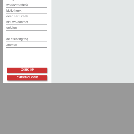
waakzaamheid
bibliotheek
over Ter Braak
nieuws/contact
colofon
de stichting/faq
zoeken
ZOEK OP
CHRONOLOGIE