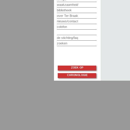
waakzaamheid
bibliotheek
over Ter Braak
nieuws/contact
colofon
de stichting/faq
zoeken
ZOEK OP
CHRONOLOGIE