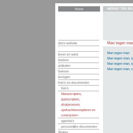
MENNO TER BR
Home
Man tegen ma
deze website
Man tegen man
leven en werk
Man tegen man, ty
boeken
Man tegen man, t
artikelen
Man tegen man, c
brieven
lezingen
foto's en documenten
foto's
Manuscripten,
typoscripten,
drukproeven,
opdrachtexemplaren en
contracten
agenda's
persoonlijke documenten
filmliga