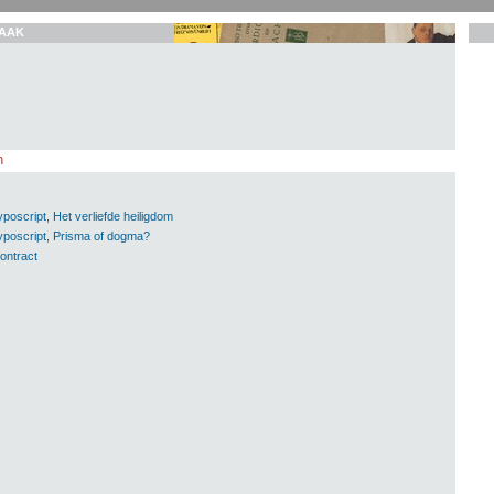
AAK
n
poscript, Het verliefde heiligdom
yposcript, Prisma of dogma?
ontract