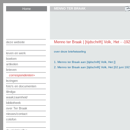
MENNO TER BRAAK
Home
Menno ter Braak | [tijdschrift] Volk, Het - -19
deze website
over deze briefwisseling
leven en werk
boeken
1. Menno ter Braak aan [tijdschrift] Volk, Het []
artikelen
2. Menno ter Braak aan [tijdschrift] Volk, Het [02 juni 192
brieven
correspondenten
lezingen
foto's en documenten
filmliga
waakzaamheid
bibliotheek
over Ter Braak
nieuws/contact
colofon