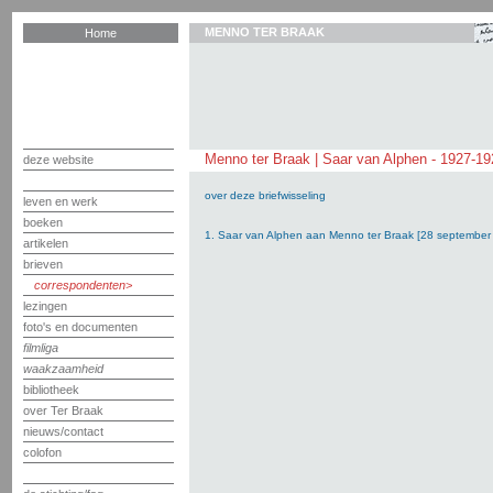
MENNO TER BRAAK
Home
Menno ter Braak | Saar van Alphen - 1927-19
deze website
over deze briefwisseling
leven en werk
boeken
1. Saar van Alphen aan Menno ter Braak [28 september
artikelen
brieven
correspondenten
lezingen
foto's en documenten
filmliga
waakzaamheid
bibliotheek
over Ter Braak
nieuws/contact
colofon