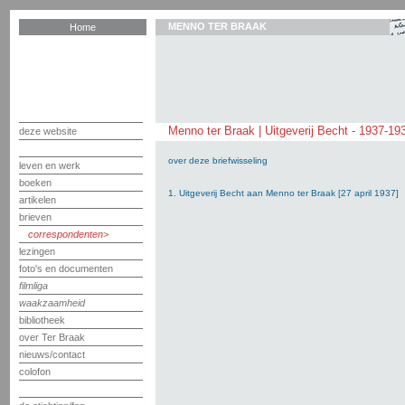
MENNO TER BRAAK
Home
Menno ter Braak | Uitgeverij Becht - 1937-19
deze website
over deze briefwisseling
leven en werk
boeken
1. Uitgeverij Becht aan Menno ter Braak [27 april 1937]
artikelen
brieven
correspondenten
lezingen
foto's en documenten
filmliga
waakzaamheid
bibliotheek
over Ter Braak
nieuws/contact
colofon