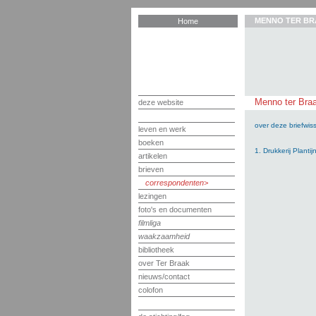
MENNO TER BR
Home
Menno ter Braak
deze website
over deze briefwiss
leven en werk
boeken
1. Drukkerij Plant
artikelen
brieven
correspondenten
lezingen
foto's en documenten
filmliga
waakzaamheid
bibliotheek
over Ter Braak
nieuws/contact
colofon