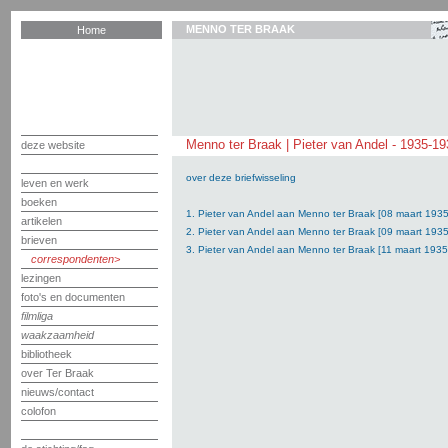
MENNO TER BRAAK
Home
Menno ter Braak | Pieter van Andel - 1935-1
deze website
over deze briefwisseling
leven en werk
boeken
1. Pieter van Andel aan Menno ter Braak [08 maart 1935
artikelen
2. Pieter van Andel aan Menno ter Braak [09 maart 1935
brieven
3. Pieter van Andel aan Menno ter Braak [11 maart 1935
correspondenten
lezingen
foto's en documenten
filmliga
waakzaamheid
bibliotheek
over Ter Braak
nieuws/contact
colofon