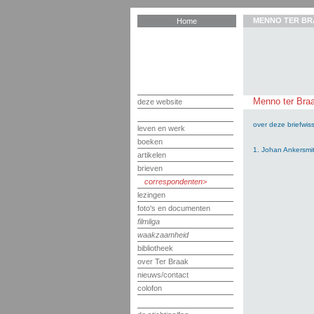
MENNO TER BR
Home
Menno ter Braa
deze website
over deze briefwiss
leven en werk
boeken
1. Johan Ankersmit
artikelen
brieven
correspondenten
lezingen
foto's en documenten
filmliga
waakzaamheid
bibliotheek
over Ter Braak
nieuws/contact
colofon