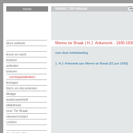
MENNO TER BRAAK
Home
Menno ter Braak | H.J. Ankersmit - 1930-193
deze website
over deze briefwisseling
leven en werk
boeken
1. H.J. Ankersmit aan Menno ter Braak [02 juni 1930]
artikelen
brieven
correspondenten
lezingen
foto's en documenten
filmliga
waakzaamheid
bibliotheek
over Ter Braak
nieuws/contact
colofon