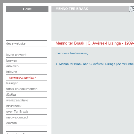
MENNO TER BRAAK
Home
Menno ter Braak | C. Avéres-Huizinga - 1909
deze website
over deze briefwisseling
leven en werk
boeken
1. Menno ter Braak aan C. Avéres-Huizinga [22 mei 190
artikelen
brieven
correspondenten
lezingen
foto's en documenten
filmliga
waakzaamheid
bibliotheek
over Ter Braak
nieuws/contact
colofon