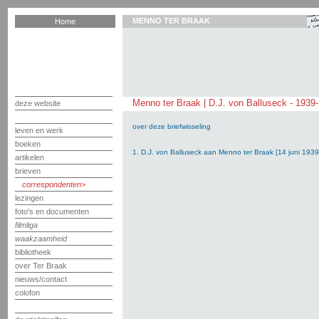
MENNO TER BRAAK
Home
Menno ter Braak | D.J. von Balluseck - 1939
deze website
over deze briefwisseling
leven en werk
boeken
1. D.J. von Balluseck aan Menno ter Braak [14 juni 1939
artikelen
brieven
correspondenten
lezingen
foto's en documenten
filmliga
waakzaamheid
bibliotheek
over Ter Braak
nieuws/contact
colofon