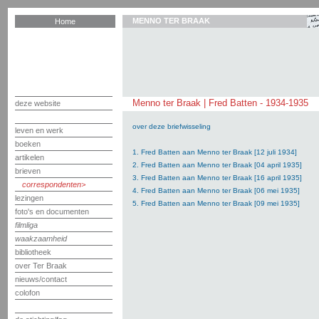
MENNO TER BRAAK
Home
Menno ter Braak | Fred Batten - 1934-1935
deze website
over deze briefwisseling
leven en werk
boeken
1. Fred Batten aan Menno ter Braak [12 juli 1934]
artikelen
2. Fred Batten aan Menno ter Braak [04 april 1935]
brieven
3. Fred Batten aan Menno ter Braak [16 april 1935]
correspondenten
4. Fred Batten aan Menno ter Braak [06 mei 1935]
lezingen
5. Fred Batten aan Menno ter Braak [09 mei 1935]
foto's en documenten
filmliga
waakzaamheid
bibliotheek
over Ter Braak
nieuws/contact
colofon