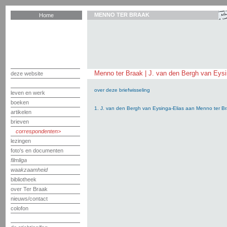
MENNO TER BRAAK
Home
Menno ter Braak | J. van den Bergh van Eysi
deze website
over deze briefwisseling
leven en werk
boeken
1. J. van den Bergh van Eysinga-Elias aan Menno ter Br
artikelen
brieven
correspondenten
lezingen
foto's en documenten
filmliga
waakzaamheid
bibliotheek
over Ter Braak
nieuws/contact
colofon