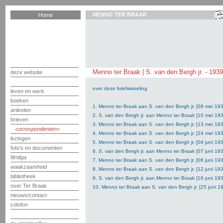
MENNO TER BRAAK
Home
Menno ter Braak | S. van den Bergh jr. - 193
deze website
over deze briefwisseling
leven en werk
boeken
1. Menno ter Braak aan S. van den Bergh jr. [09 mei 19
artikelen
2. S. van den Bergh jr. aan Menno ter Braak [10 mei 19
brieven
3. Menno ter Braak aan S. van den Bergh jr. [13 mei 19
correspondenten
4. Menno ter Braak aan S. van den Bergh jr. [24 mei 19
lezingen
5. Menno ter Braak aan S. van den Bergh jr. [04 juni 19
foto's en documenten
6. S. van den Bergh jr. aan Menno ter Braak [07 juni 19
filmliga
7. Menno ter Braak aan S. van den Bergh jr. [08 juni 19
waakzaamheid
8. Menno ter Braak aan S. van den Bergh jr. [12 juni 19
bibliotheek
9. S. van den Bergh jr. aan Menno ter Braak [16 juni 19
over Ter Braak
10. Menno ter Braak aan S. van den Bergh jr. [25 juni 1
nieuws/contact
colofon