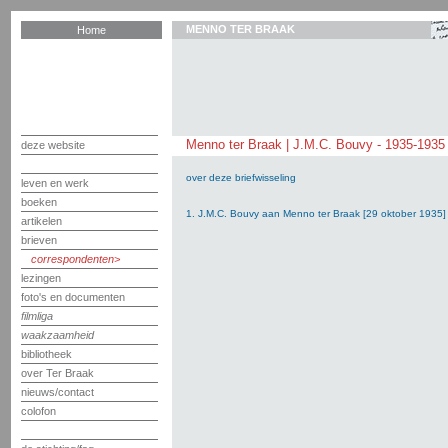
MENNO TER BRAAK
Home
Menno ter Braak | J.M.C. Bouvy - 1935-1935
deze website
over deze briefwisseling
leven en werk
boeken
1. J.M.C. Bouvy aan Menno ter Braak [29 oktober 1935]
artikelen
brieven
correspondenten
lezingen
foto's en documenten
filmliga
waakzaamheid
bibliotheek
over Ter Braak
nieuws/contact
colofon