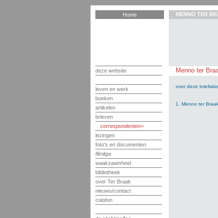
MENNO TER BR
Home
Menno ter Braa
deze website
over deze briefwiss
leven en werk
boeken
1. Menno ter Braa
artikelen
brieven
correspondenten
lezingen
foto's en documenten
filmliga
waakzaamheid
bibliotheek
over Ter Braak
nieuws/contact
colofon