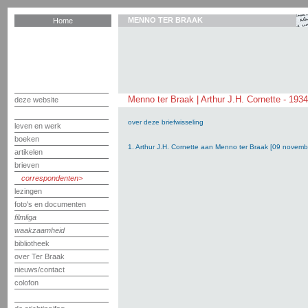
MENNO TER BRAAK
Home
Menno ter Braak | Arthur J.H. Cornette - 193
deze website
over deze briefwisseling
leven en werk
boeken
1. Arthur J.H. Cornette aan Menno ter Braak [09 novem
artikelen
brieven
correspondenten
lezingen
foto's en documenten
filmliga
waakzaamheid
bibliotheek
over Ter Braak
nieuws/contact
colofon