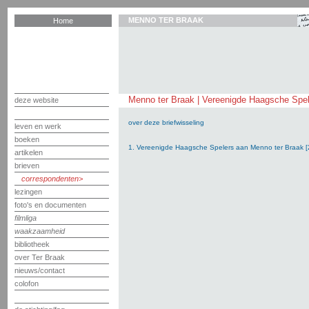
MENNO TER BRAAK
Home
Menno ter Braak | Vereenigde Haagsche Spel
deze website
over deze briefwisseling
leven en werk
boeken
1. Vereenigde Haagsche Spelers aan Menno ter Braak [
artikelen
brieven
correspondenten
lezingen
foto's en documenten
filmliga
waakzaamheid
bibliotheek
over Ter Braak
nieuws/contact
colofon