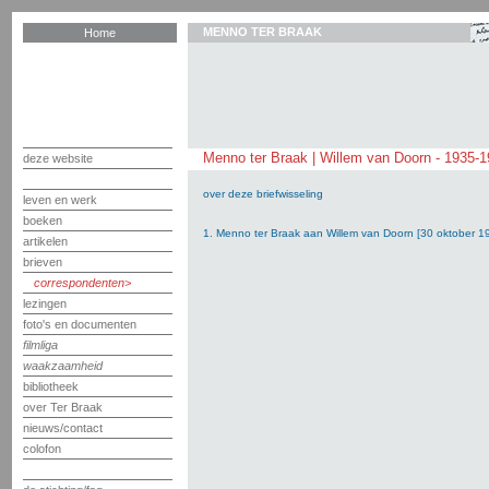
MENNO TER BRAAK
Home
Menno ter Braak | Willem van Doorn - 1935-
deze website
over deze briefwisseling
leven en werk
boeken
1. Menno ter Braak aan Willem van Doorn [30 oktober 1
artikelen
brieven
correspondenten
lezingen
foto's en documenten
filmliga
waakzaamheid
bibliotheek
over Ter Braak
nieuws/contact
colofon