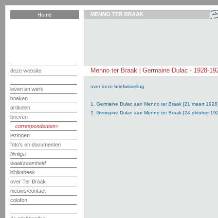
MENNO TER BRAAK
Home
Menno ter Braak | Germaine Dulac - 1928-19
deze website
over deze briefwisseling
leven en werk
boeken
1. Germaine Dulac aan Menno ter Braak [21 maart 1928
artikelen
2. Germaine Dulac aan Menno ter Braak [24 oktober 19
brieven
correspondenten
lezingen
foto's en documenten
filmliga
waakzaamheid
bibliotheek
over Ter Braak
nieuws/contact
colofon