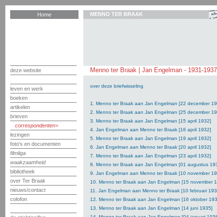
MENNO TER BRAAK
Home
Menno ter Braak | Jan Engelman - 1931-1937
deze website
over deze briefwisseling
leven en werk
boeken
1. Menno ter Braak aan Jan Engelman [22 december 19
artikelen
2. Menno ter Braak aan Jan Engelman [25 december 19
brieven
3. Menno ter Braak aan Jan Engelman [15 april 1932]
correspondenten
4. Jan Engelman aan Menno ter Braak [16 april 1932]
lezingen
5. Menno ter Braak aan Jan Engelman [19 april 1932]
foto's en documenten
6. Jan Engelman aan Menno ter Braak [20 april 1932]
filmliga
7. Menno ter Braak aan Jan Engelman [23 april 1932]
waakzaamheid
8. Menno ter Braak aan Jan Engelman [01 augustus 19
bibliotheek
9. Jan Engelman aan Menno ter Braak [10 november 19
over Ter Braak
10. Menno ter Braak aan Jan Engelman [15 november 
nieuws/contact
11. Jan Engelman aan Menno ter Braak [10 februari 193
colofon
12. Menno ter Braak aan Jan Engelman [16 oktober 193
13. Menno ter Braak aan Jan Engelman [14 juni 1935]
14. Menno ter Braak aan Jan Engelman [04 januari 193