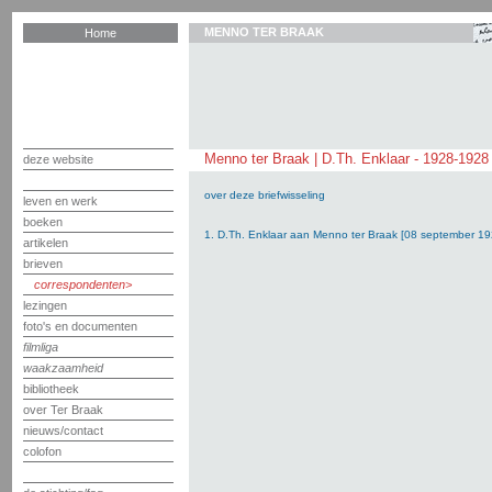
MENNO TER BRAAK
Home
Menno ter Braak | D.Th. Enklaar - 1928-1928
deze website
over deze briefwisseling
leven en werk
boeken
1. D.Th. Enklaar aan Menno ter Braak [08 september 19
artikelen
brieven
correspondenten
lezingen
foto's en documenten
filmliga
waakzaamheid
bibliotheek
over Ter Braak
nieuws/contact
colofon