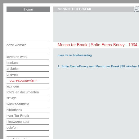
MENNO TER BRAAK
Home
Menno ter Braak | Sofie Erens-Bouvy - 1934
deze website
over deze briefwisseling
leven en werk
boeken
1. Sofie Erens-Bouvy aan Menno ter Braak [30 oktober 
artikelen
brieven
correspondenten
lezingen
foto's en documenten
filmliga
waakzaamheid
bibliotheek
over Ter Braak
nieuws/contact
colofon