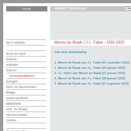
MENNO TER BRAAK
Home
Menno ter Braak | J.L. Faber - 1931-1933
deze website
over deze briefwisseling
leven en werk
boeken
1. Menno ter Braak aan J.L. Faber [01 november 1931]
artikelen
2. Menno ter Braak aan J.L. Faber [02 januari 1933]
brieven
3. J.L. Faber aan Menno ter Braak [07 januari 1933]
correspondenten
4. Menno ter Braak aan J.L. Faber [09 januari 1933]
lezingen
5. Menno ter Braak aan J.L. Faber [07 augustus 1933]
foto's en documenten
filmliga
waakzaamheid
bibliotheek
over Ter Braak
nieuws/contact
colofon