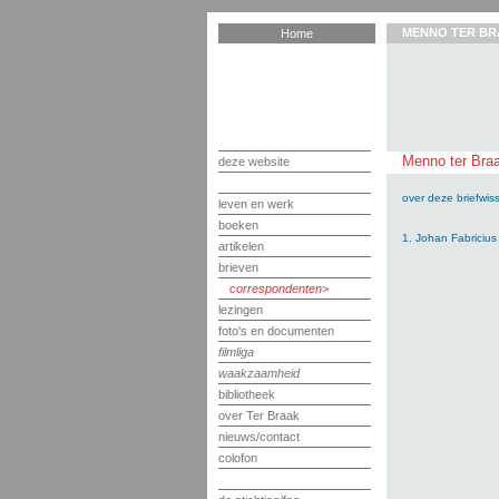
MENNO TER BR
Home
Menno ter Braa
deze website
over deze briefwiss
leven en werk
boeken
1. Johan Fabricius
artikelen
brieven
correspondenten
lezingen
foto's en documenten
filmliga
waakzaamheid
bibliotheek
over Ter Braak
nieuws/contact
colofon