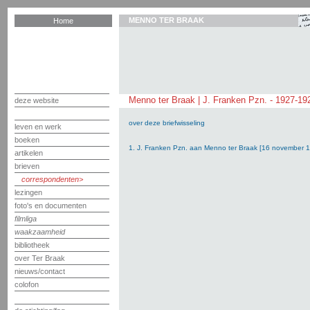
MENNO TER BRAAK
Home
Menno ter Braak | J. Franken Pzn. - 1927-19
deze website
over deze briefwisseling
leven en werk
boeken
1. J. Franken Pzn. aan Menno ter Braak [16 november 
artikelen
brieven
correspondenten
lezingen
foto's en documenten
filmliga
waakzaamheid
bibliotheek
over Ter Braak
nieuws/contact
colofon