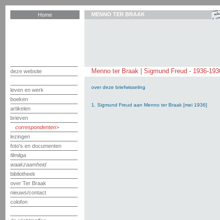
MENNO TER BRAAK
Home
Menno ter Braak | Sigmund Freud - 1936-193
deze website
over deze briefwisseling
leven en werk
boeken
1. Sigmund Freud aan Menno ter Braak [mei 1936]
artikelen
brieven
correspondenten
lezingen
foto's en documenten
filmliga
waakzaamheid
bibliotheek
over Ter Braak
nieuws/contact
colofon