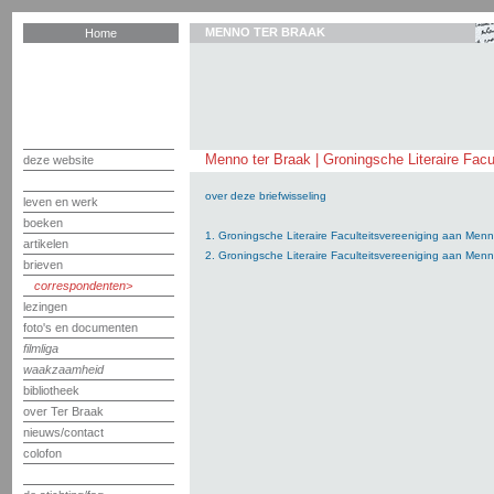
MENNO TER BRAAK
Home
Menno ter Braak | Groningsche Literaire Facu
deze website
over deze briefwisseling
leven en werk
boeken
1. Groningsche Literaire Faculteitsvereeniging aan Men
artikelen
2. Groningsche Literaire Faculteitsvereeniging aan Men
brieven
correspondenten
lezingen
foto's en documenten
filmliga
waakzaamheid
bibliotheek
over Ter Braak
nieuws/contact
colofon