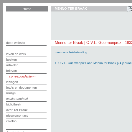
MENNO TER BRAAK
Home
Menno ter Braak | O.V.L. Guermonprez - 193
deze website
over deze briefwisseling
leven en werk
boeken
1. O.V.L. Guermonprez aan Menno ter Braak [24 januari
artikelen
brieven
correspondenten
lezingen
foto's en documenten
filmliga
waakzaamheid
bibliotheek
over Ter Braak
nieuws/contact
colofon