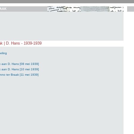
AAK
k | D. Hans - 1939-1939
eling
k aan D. Hans [08 mei 1939]
k aan D. Hans [10 mei 1939]
nno ter Braak [11 mei 1939]