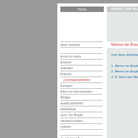
MENNO TER BR
Home
Menno ter Braa
deze website
over deze briefwiss
leven en werk
boeken
1. Menno ter Braa
artikelen
2. Menno ter Braa
brieven
3. D. Hans aan Me
correspondenten
lezingen
foto's en documenten
filmliga
waakzaamheid
bibliotheek
over Ter Braak
nieuws/contact
colofon