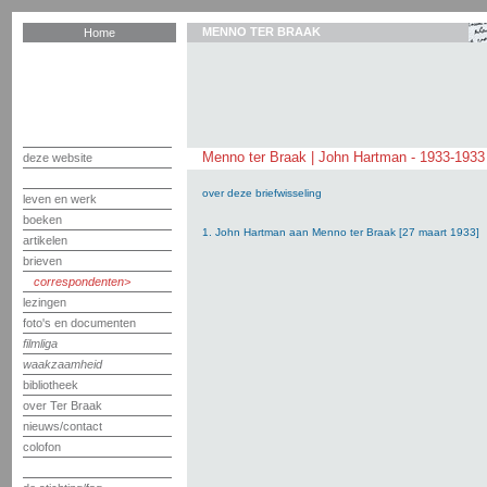
MENNO TER BRAAK
Home
Menno ter Braak | John Hartman - 1933-1933
deze website
over deze briefwisseling
leven en werk
boeken
1. John Hartman aan Menno ter Braak [27 maart 1933]
artikelen
brieven
correspondenten
lezingen
foto's en documenten
filmliga
waakzaamheid
bibliotheek
over Ter Braak
nieuws/contact
colofon