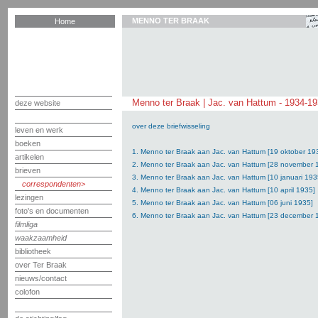
MENNO TER BRAAK
Home
Menno ter Braak | Jac. van Hattum - 1934-1
deze website
over deze briefwisseling
leven en werk
boeken
1. Menno ter Braak aan Jac. van Hattum [19 oktober 19
artikelen
2. Menno ter Braak aan Jac. van Hattum [28 november 
brieven
3. Menno ter Braak aan Jac. van Hattum [10 januari 193
correspondenten
4. Menno ter Braak aan Jac. van Hattum [10 april 1935]
lezingen
5. Menno ter Braak aan Jac. van Hattum [06 juni 1935]
foto's en documenten
6. Menno ter Braak aan Jac. van Hattum [23 december 
filmliga
waakzaamheid
bibliotheek
over Ter Braak
nieuws/contact
colofon