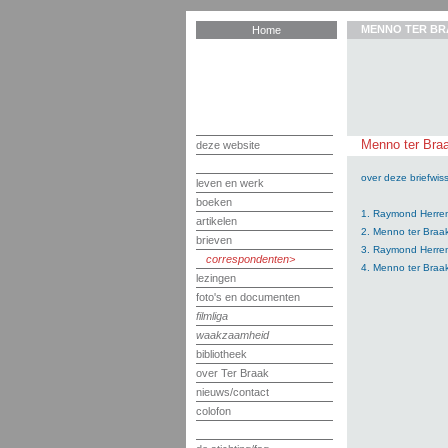
MENNO TER BR
Home
Menno ter Bra
deze website
over deze briefwiss
leven en werk
boeken
1. Raymond Herrem
artikelen
2. Menno ter Braa
brieven
3. Raymond Herrem
correspondenten
4. Menno ter Braa
lezingen
foto's en documenten
filmliga
waakzaamheid
bibliotheek
over Ter Braak
nieuws/contact
colofon