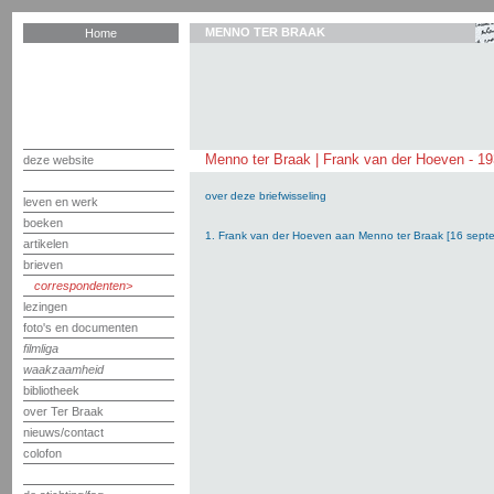
MENNO TER BRAAK
Home
Menno ter Braak | Frank van der Hoeven - 1
deze website
over deze briefwisseling
leven en werk
boeken
1. Frank van der Hoeven aan Menno ter Braak [16 sept
artikelen
brieven
correspondenten
lezingen
foto's en documenten
filmliga
waakzaamheid
bibliotheek
over Ter Braak
nieuws/contact
colofon