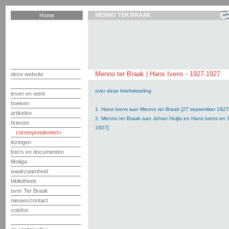
MENNO TER BRAAK
Home
Menno ter Braak | Hans Ivens - 1927-1927
deze website
over deze briefwisseling
leven en werk
boeken
1. Hans Ivens aan Menno ter Braak [27 september 1927
artikelen
2. Menno ter Braak aan Johan Huijts en Hans Ivens en 
brieven
1927]
correspondenten
lezingen
foto's en documenten
filmliga
waakzaamheid
bibliotheek
over Ter Braak
nieuws/contact
colofon