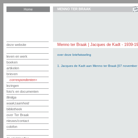
MENNO TER BRAAK
Home
Menno ter Braak | Jacques de Kadt - 1939-1
deze website
over deze briefwisseling
leven en werk
boeken
1. Jacques de Kadt aan Menno ter Braak [07 november
artikelen
brieven
correspondenten
lezingen
foto's en documenten
filmliga
waakzaamheid
bibliotheek
over Ter Braak
nieuws/contact
colofon