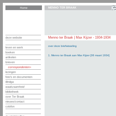
MENNO TER BRAAK
Home
Menno ter Braak | Max Kijzer - 1934-1934
deze website
over deze briefwisseling
leven en werk
boeken
1. Menno ter Braak aan Max Kijzer [06 maart 1934]
artikelen
brieven
correspondenten
lezingen
foto's en documenten
filmliga
waakzaamheid
bibliotheek
over Ter Braak
nieuws/contact
colofon