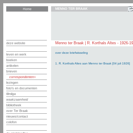
MENNO TER BRAAK
Home
Menno ter Braak | R. Korthals Altes - 1926-1
deze website
over deze briefwisseling
leven en werk
boeken
1. R. Korthals Altes aan Menno ter Braak [04 juli 1926]
artikelen
brieven
correspondenten
lezingen
foto's en documenten
filmliga
waakzaamheid
bibliotheek
over Ter Braak
nieuws/contact
colofon