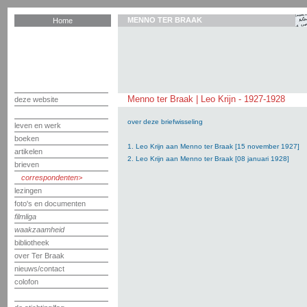
MENNO TER BRAAK
Home
Menno ter Braak | Leo Krijn - 1927-1928
deze website
over deze briefwisseling
leven en werk
boeken
1. Leo Krijn aan Menno ter Braak [15 november 1927]
artikelen
2. Leo Krijn aan Menno ter Braak [08 januari 1928]
brieven
correspondenten
lezingen
foto's en documenten
filmliga
waakzaamheid
bibliotheek
over Ter Braak
nieuws/contact
colofon