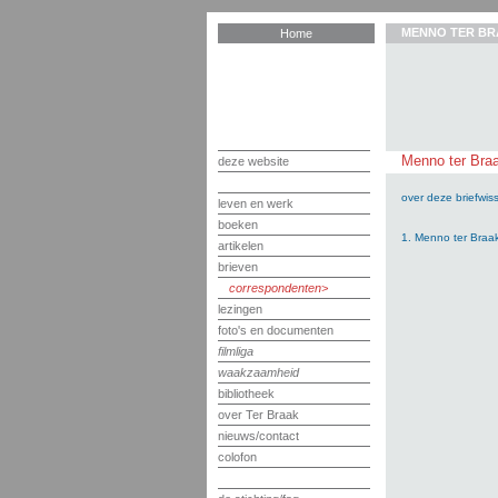
MENNO TER BR
Home
Menno ter Braa
deze website
over deze briefwiss
leven en werk
boeken
1. Menno ter Braa
artikelen
brieven
correspondenten
lezingen
foto's en documenten
filmliga
waakzaamheid
bibliotheek
over Ter Braak
nieuws/contact
colofon