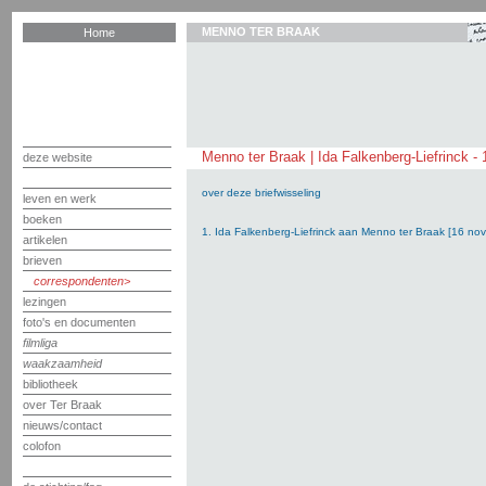
MENNO TER BRAAK
Home
Menno ter Braak | Ida Falkenberg-Liefrinck -
deze website
over deze briefwisseling
leven en werk
boeken
1. Ida Falkenberg-Liefrinck aan Menno ter Braak [16 n
artikelen
brieven
correspondenten
lezingen
foto's en documenten
filmliga
waakzaamheid
bibliotheek
over Ter Braak
nieuws/contact
colofon